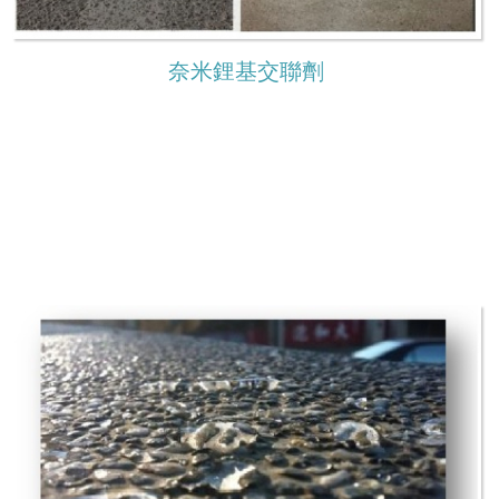
奈米鋰基交聯劑