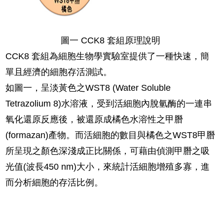
​圖一 CCK8 套組原理說明
CCK8 套組為細胞生物學實驗室提供了一種快速，簡
單且經濟的細胞存活測試。
如圖一，呈淡黃色之WST8 (Water Soluble
Tetrazolium 8)水溶液，受到活細胞內脫氫酶的一連串
氧化還原反應後，被還原成橘色水溶性之甲䐶
(formazan)產物。而活細胞的數目與橘色之WST8甲䐶
所呈現之顏色深淺成正比關係，可藉由偵測甲䐶之吸
光值(波長450 nm)大小，來統計活細胞增殖多寡，進
而分析細胞的存活比例。